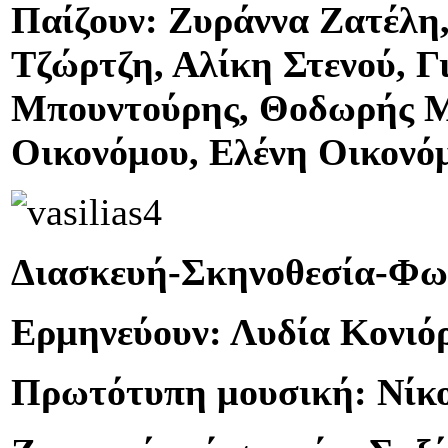
Παίζουν: Ζυράννα Ζατέλη
Τζώρτζη, Αλίκη Στενού, Γ
Μπουντούρης, Θοδωρής Με
Οικονόμου, Ελένη Οικον
Διασκευή-Σκηνοθεσία-Φωτ
Ερμηνεύουν: Λυδία Κονιό
Πρωτότυπη μουσική: Νί