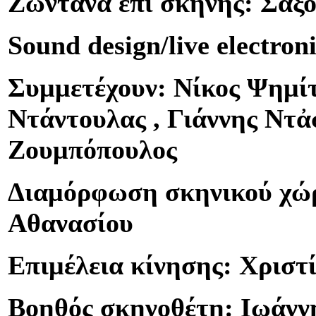
Ζωντανά επί σκηνής: Σαξ
Sound design/live electro
Συμμετέχουν: Νίκος Ψημίτ
Ντάντουλας , Γιάννης Ντἀ
Ζουμπόπουλος
Διαμόρφωση σκηνικού χώρ
Αθανασίου
Επιμέλεια κίνησης: Χριστ
Βοηθός σκηνοθέτη: Ιωάνν