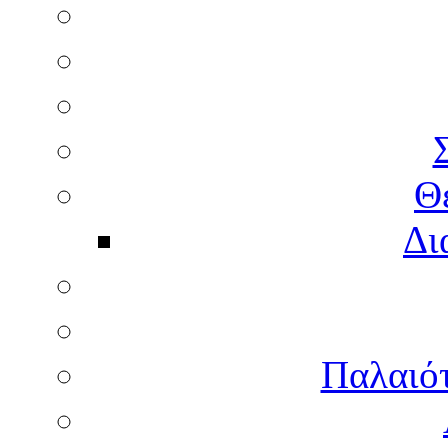
Θ
Δι
Παλαιότ