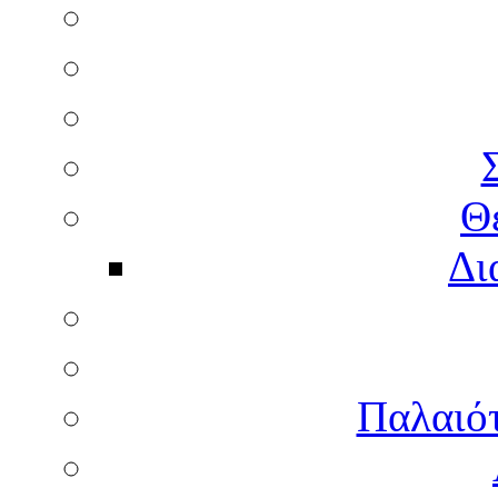
Θ
Δι
Παλαιότ