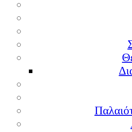
Θ
Δι
Παλαιότ