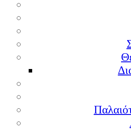
Θ
Δι
Παλαιότ