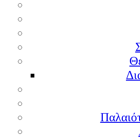
Θ
Δι
Παλαιότ