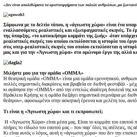
«Δεν είναι απολιθώματα τα αριστουργήματα των παλιών ανθρώπων, μα ζωντανό
Σύμφωνα με το δελτίο τύπου, η «άγνωστη χώρα» είναι ένα υπα
εναλλασσόμενες ρεαλιστικές και εξωπραγματικές σκηνές. Το έρ
της ύπαρξης, «το κατοικήσιμο κομμάτι της ζωής» -όταν υπάρχ
ρεαλιστικές σκηνές του οποίου εκτυλίσσεται η ιστορία του έργ
στις υπερ-ρεαλιστικές σκηνές του οποίου εκτυλίσσεται η ιστορ
μας και για την «Άγνωστη χώρα» στο ομώνυμο έργο της αλλά 
Μιλήστε μου για την ομάδα «ΟΜΜΑ»
Η θεατρική ομάδα «ΟΜΜΑ» είναι μια ομάδα ερευνητικού, ανθρωπολο
πολλές σημαντικές διακρίσεις και βραβεία σε διεθνή φεστιβάλ - μέ
κι αγάπησα την «ΟΜΜΑ» από την εντελώς ιδιαίτερη δουλειά της και 
Ηράκλειο Κρήτης κι η ομάδα διεξάγει σημαντικά σεμινάρια με διεθν
θεάτρου», αφοσιωμένοι στην ασκητική έρευνα και μελέτη του, αυτό π
Τι είναι η «Άγνωστη χώρα» και τι εκπροσωπεί;
Η «Άγνωστη Χώρα» είναι μέσα μας. Είναι το κομμάτι του εαυτού 
πλήρες το είδωλο του εαυτού μας – που παρ’ όλες τις ατέλειες, τις 
Κι είναι αυτός ο λόγος, αυτή η «άγνωστη χώρα» που δεν την επισκεπ