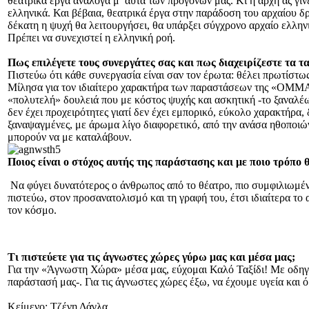
θεατρικά έργα ανάλογα μ’ αυτά των προγόνων μας. Κι η αρχή ας γί
ελληνικά. Και βέβαια, θεατρικά έργα στην παράδοση του αρχαίου δρά
δέκατη η ψυχή θα λειτουργήσει, θα υπάρξει σύγχρονο αρχαίο ελλη
Πρέπει να συνεχιστεί η ελληνική ροή.
Πως επιλέγετε τους συνεργάτες σας και πως διαχειρίζεστε τα τα
Πιστεύω ότι κάθε συνεργασία είναι σαν τον έρωτα: θέλει πρωτίστως
Μίλησα για τον ιδιαίτερο χαρακτήρα των παραστάσεων της «ΟΜΜΑ».
«πολυτελή» δουλειά που με κόστος ψυχής και ασκητική -το ξαναλέω
δεν έχει προχειρότητες γιατί δεν έχει εμπορικό, εύκολο χαρακτήρα
ξαναψαγμένες, με άρωμα λίγο διαφορετικό, από την ανάσα ηθοποιών
μπορούν να με καταλάβουν.
Ποιος είναι ο στόχος αυτής της παράστασης και με ποιο τρόπο θ
Να φύγει δυνατότερος ο άνθρωπος από το θέατρο, πιο συμφιλιωμένος 
πιστεύω, στον προσανατολισμό και τη γραφή του, έτσι ιδιαίτερα 
τον κόσμο.
Τι πιστεύετε για τις άγνωστες χώρες γύρω μας και μέσα μας;
Για την «Άγνωστη Χώρα» μέσα μας, εύχομαι Καλό Ταξίδι! Με οδηγό ό
παράστασή μας-. Για τις άγνωστες χώρες έξω, να έχουμε υγεία και
Κείμενο: Τζένη Δάγλα