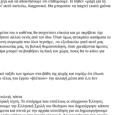
χέρι και να αποκτήσουμε ότι επιθυμούμε. Η δήθεν «μάχη για τη
’ αυτό πιστεύω, διαχρονικό. Θα μπορούσε να παιχτεί εκατό χρόνια
μέσα του ο καθένας θα ανιχνεύσει εύκολα και με ακρίβεια -όχι
ήποτε αλλού εκτός από τον ίδιο. Όταν όμως αντικρίσει κατάματα το
στη συγκυρία που όλοι περνάμε, -το εξειδικεύω γιατί αυτό μας
 κοινωνίας μας, τη βολική θυματοποίηση, όταν χρειάζονται άμεσες
άρα μπορεί να βοηθήσει τη δική του χώρα, ποιος θα το κάνει για
κό ταξίδι των ηρώων στα βάθη της ψυχής και νομίζω ότι έδωσε
το τέλος του έργου «βλέπουν» την αλλαγή μέσα από ό,τι δεν
ουλειά, πάντα
ρική τέχνη. Το στοίχημα που επιτέλους οι σύγχρονοι Έλληνες
ρήσουμε την Ελληνική Σχολή του Θεάτρου που δημιούργησε κάποτε
άμεσα και στενά με την αρχαία συνείδηση για να δημιουργήσουμε