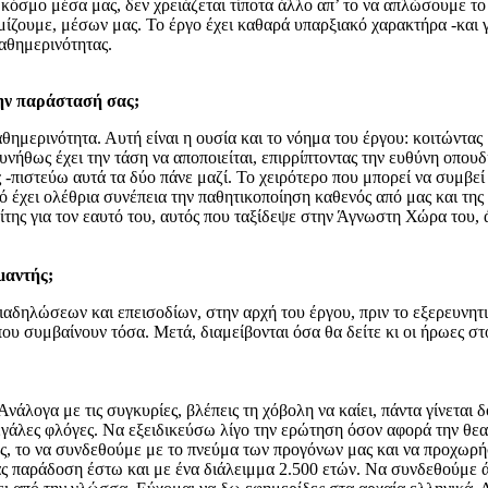
όσμο μέσα μας, δεν χρειάζεται τίποτα άλλο απ’ το να απλώσουμε το 
ίζουμε, μέσων μας. Το έργο έχει καθαρά υπαρξιακό χαρακτήρα -και γι
 καθημερινότητας.
την παράστασή σας;
ημερινότητα. Αυτή είναι η ουσία και το νόημα του έργου: κοιτώντας 
υνήθως έχει την τάση να αποποιείται, επιρρίπτοντας την ευθύνη οπουδ
 -πιστεύω αυτά τα δύο πάνε μαζί. Το χειρότερο που μπορεί να συμβεί 
τό έχει ολέθρια συνέπεια την παθητικοποίηση καθενός από μας και της
λίτης για τον εαυτό του, αυτός που ταξίδεψε στην Άγνωστη Χώρα του, 
μαντής;
δηλώσεων και επεισοδίων, στην αρχή του έργου, πριν το εξερευνητι
που συμβαίνουν τόσα. Μετά, διαμείβονται όσα θα δείτε κι οι ήρωες σ
άλογα με τις συγκυρίες, βλέπεις τη χόβολη να καίει, πάντα γίνεται δ
γάλες φλόγες. Να εξειδικεύσω λίγο την ερώτηση όσον αφορά την θεατ
σης, το να συνδεθούμε με το πνεύμα των προγόνων μας και να προχω
ας παράδοση έστω και με ένα διάλειμμα 2.500 ετών. Να συνδεθούμε 