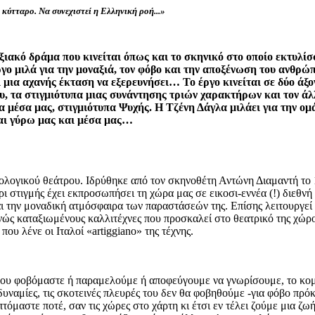
 κύτταρο.
Να συνεχιστεί η Ελληνική ροή...»
ρξιακό δράμα
που κινείται όπως και το σκηνικό στο οποίο εκτυλίσ
γο μιλά για την μοναξιά, τον φόβο και την αποξένωση του ανθρώπ
ει μια αχανής έκταση να εξερευνήσει…
Το έργο κινείται σε δύο άξ
ου, τα στιγμιότυπα μιας συνάντησης τριών χαρακτήρων και τον άλ
ία μέσα μας, στιγμιότυπα Ψυχής.
Η Τζένη Δάγλα μιλάει για την ομ
και γύρω μας και μέσα μας…
γικού θεάτρου. Ιδρύθηκε από τον σκηνοθέτη Αντώνη Διαμαντή το 199
χρι στιγμής έχει εκπροσωπήσει τη χώρα μας σε εικοσι-εννέα (!) διεθν
την μοναδική ατμόσφαιρα των παραστάσεών της. Επίσης λειτουργεί κα
ώς καταξιωμένους καλλιτέχνες που προσκαλεί στο θεατρικό της χώρο.
ου λένε οι Ιταλοί «artiggiano» της τέχνης.
που φοβόμαστε ή παραμελούμε ή αποφεύγουμε να γνωρίσουμε, το κομμ
αδυναμίες, τις σκοτεινές πλευρές του δεν θα φοβηθούμε -για φόβο πρόκε
τόμαστε ποτέ, σαν τις χώρες στο χάρτη κι έτσι εν τέλει ζούμε μια ζω