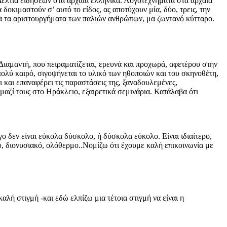
 Δελτία ειδήσεων στα αρχαία ελληνικά. Λογοτεχνήματα στα αρχαία
οκιμαστούν σ’ αυτό το είδος, ας αποτύχουν μία, δύο, τρεις, την
τα τα αριστουργήματα των παλιών ανθρώπων, μα ζωντανό κύτταρο.
ιαμαντή, που πειραματίζεται, ερευνά και προχωρά, αφετέρου στην
ολύ καιρό, σιγοψήνεται το υλικό των ηθοποιών και του σκηνοθέτη,
 και επαναφέρει τις παραστάσεις της, ξαναδουλεμένες,
αζί τους στο Ηράκλειο, εξαιρετικά σεμινάρια. Κατάλαβα ότι
γο δεν είναι εύκολα δύσκολο, ή δύσκολα εύκολο. Είναι ιδιαίτερο,
, διονυσιακό, ολόθερμο..Νομίζω ότι έχουμε καλή επικοινωνία με
λή στιγμή -και εδώ ελπίζω μια τέτοια στιγμή να είναι η