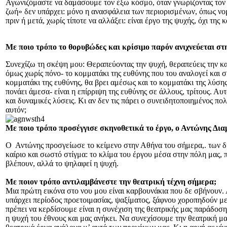
Αγωνιζόμαστε να δαμάσουμε τον έξω κόσμο, όταν γνωρίζοντας τον κ
ζωή» δεν υπάρχει: μόνο η ανασφάλεια των περιορισμένων, όπως νομ
πριν ή μετά, χωρίς τίποτε να αλλάξει: είναι έργο της ψυχής, όχι της
Με ποιο τρόπο το θορυβώδες και κρίσιμο παρόν ανιχνεύεται σ
Συνεχίζω τη σκέψη μου: Θεραπεύοντας την ψυχή, θεραπεύεις την καθ
όμως χωρίς πόνο- το κομματάκι της ευθύνης που του αναλογεί και σ
κομματάκι της ευθύνης, θα βρει αμέσως και το κομματάκι της λύσης
πονάει άμεσα- είναι η επίρριψη της ευθύνης σε άλλους, τρίτους. Αυ
και δυναμικές λύσεις. Κι αν δεν τις πάρει ο συνειδητοποιημένος πο
αυτόν;
Με ποιο τρόπο προσέγγισε σκηνοθετικά το έργο, ο Αντώνης Δια
Ο Αντώνης προσγείωσε το κείμενο στην Αθήνα του σήμερα,. των δια
καίριο και σωστό στίγμα: το κλίμα του έργου μέσα στην πόλη μας, 
βλέπουν, αλλά το ψηλαφεί η ψυχή.
Με ποιον τρόπο αντιλαμβάνεστε την θεατρική τέχνη σήμερα;
Μια πρώτη εικόνα στο νου μου είναι καρβουνάκια που δε σβήνουν. Αν
υπάρχει περίοδος προετοιμασίας, ψαξίματος, ξάφνου χοροπηδούν με
πρέπει να κερδίσουμε είναι η συνέχιση της θεατρικής μας παράδο
η ψυχή του έθνους και μας ανήκει. Να συνεχίσουμε την θεατρική μ