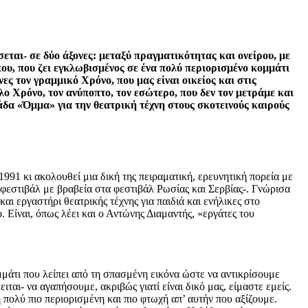
σεται- σε δύο άξονες: μεταξύ πραγματικότητας και ονείρου, με
ου, που ζει εγκλωβισμένος σε ένα πολύ περιορισμένο κομμάτι
ονες τον γραμμικό Χρόνο,
που μας είναι οικείος και στις
λο Χρόνο, τον ανύποπτο, τον εσώτερο, που δεν τον μετράμε και
άδα «Όμμα» για την θεατρική τέχνη στους σκοτεινούς καιρούς
1 κι ακολουθεί μια δική της πειραματική, ερευνητική πορεία με
ή φεστιβάλ με βραβεία στα φεστιβάλ Ρωσίας και Σερβίας-. Γνώρισα
ι εργαστήρι θεατρικής τέχνης για παιδιά και ενήλικες στο
 Είναι, όπως λέει και ο Αντώνης Διαμαντής, «εργάτες του
άτι που λείπει από τη σπασμένη εικόνα ώστε να αντικρίσουμε
ιται- να αγαπήσουμε, ακριβώς γιατί είναι δικό μας, είμαστε εμείς.
ή πολύ πιο περιορισμένη και πιο φτωχή απ’ αυτήν που αξίζουμε.