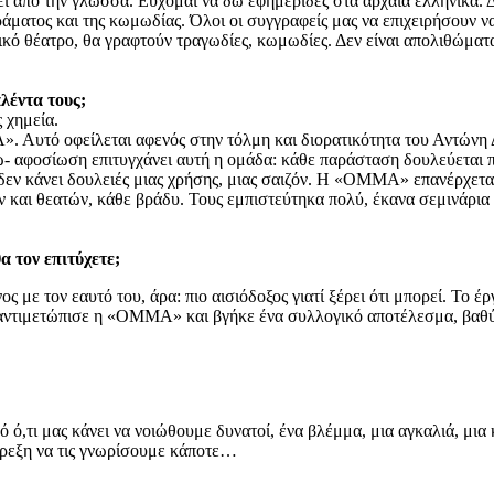
νει από την γλώσσα. Εύχομαι να δω εφημερίδες στα αρχαία ελληνικά.
ματος και της κωμωδίας. Όλοι οι συγγραφείς μας να επιχειρήσουν να δ
νικό θέατρο, θα γραφτούν τραγωδίες, κωμωδίες. Δεν είναι απολιθώμα
λέντα τους;
 χημεία.
 Αυτό οφείλεται αφενός στην τόλμη και διορατικότητα του Αντώνη Δ
- αφοσίωση επιτυγχάνει αυτή η ομάδα: κάθε παράσταση δουλεύεται π
, δεν κάνει δουλειές μιας χρήσης, μιας σαιζόν. Η «ΟΜΜΑ» επανέρχεται
 και θεατών, κάθε βράδυ. Τους εμπιστεύτηκα πολύ, έκανα σεμινάρια μ
α τον επιτύχετε;
με τον εαυτό του, άρα: πιο αισιόδοξος γιατί ξέρει ότι μπορεί. Το έρ
το αντιμετώπισε η «ΟΜΜΑ» και βγήκε ένα συλλογικό αποτέλεσμα, βαθύ
,τι μας κάνει να νοιώθουμε δυνατοί, ένα βλέμμα, μια αγκαλιά, μια κα
 όρεξη να τις γνωρίσουμε κάποτε…