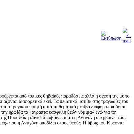
ροέρχεται από τοπικές θηβαϊκές παραδόσεις αλλά η σχέση της με το
ιάζονται διαφορετικά εκεί. Τα θεματικά μοτίβα στις τραγωδίες του
 του τραγικού ποιητή αυτά τα θεματικά μοτίβα διαφοροποιούνται
ια την ηρωίδα τα «άγραπτα κασφαλη θεών νόμιμα» ενώ για τον
της Πολυνείκη συνιστά «ύβριν», διότι η Αντιγόνη υπερβαίνει τους
μές» που η Αντιγόνη αποδίδει στους θεούς. Η ύβρις του Κρέοντα