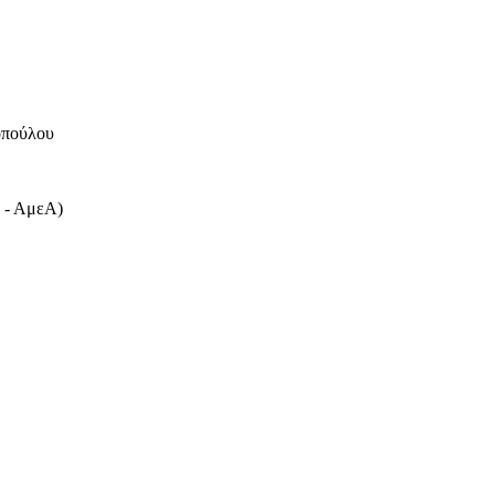
οπούλου
ν - ΑμεΑ)