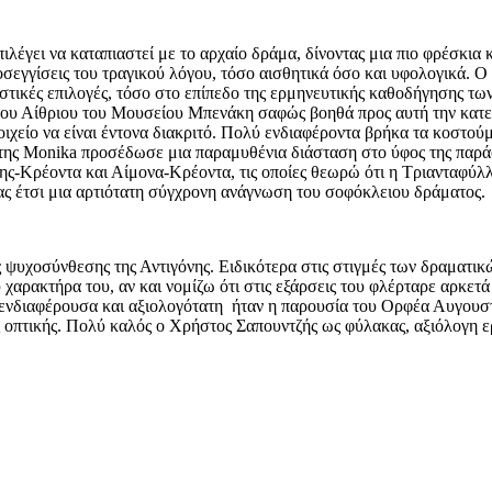
έγει να καταπιαστεί με το αρχαίο δράμα, δίνοντας μια πιο φρέσκια κ
οσεγγίσεις του τραγικού λόγου, τόσο αισθητικά όσο και υφολογικά. Ο
τικές επιλογές, τόσο στο επίπεδο της ερμηνευτικής καθοδήγησης τω
 του Αίθριου του Μουσείου Μπενάκη σαφώς βοηθά προς αυτή την κατεύ
οιχείο να είναι έντονα διακριτό. Πολύ ενδιαφέροντα βρήκα τα κοστο
 της Monika προσέδωσε μια παραμυθένια διάσταση στο ύφος της παρ
νης-Κρέοντα και Αίμονα-Κρέοντα, τις οποίες θεωρώ ότι η Τριανταφύλλ
ας έτσι μια αρτιότατη σύγχρονη ανάγνωση του σοφόκλειου δράματος.
ψυχοσύνθεσης της Αντιγόνης. Ειδικότερα στις στιγμές των δραματι
υ χαρακτήρα του, αν και νομίζω ότι στις εξάρσεις του φλέρταρε αρκε
ενδιαφέρουσα και αξιολογότατη ήταν η παρουσία του Ορφέα Αυγουσ
ς οπτικής. Πολύ καλός ο Χρήστος Σαπουντζής ως φύλακας, αξιόλογη 