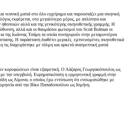
αι νεανική ματιά στο όλο εγχείρημα και παρουσιάζει μια σκηνική
 λόγος εκφέρεται, στο μεγαλύτερο μέρος, με απλότητα και
ν ηθοποιών αλλά και της γενικότερης σκηνοθετικής γραμμής. Η
θυνση, αλλά και οι θαυμάσιοι φωτισμοί του Scott Bolman οι
ύμια της Ιωάννας Τσάμη τα οποία συνηγορούν στην μεταμοντέρνα
άστασης. Η παράσταση διαθέτει μερικές εμπνευσμένες σκηνοθετικά
η τις διαχειρίστηκε με τόλμη και αρκετά ανατρεπτική ματιά
κών κορυφώσεων είναι εξαιρετική. Ο Λάζαρος Γεωργακόπουλος ως
τά με την υπερβολή. Ευρηματικότατη η ερμηνευτική γραμμή στην
τίδη ως Αίμονα, ο οποίος έχω εντύπωση ότι ενσωματώθηκε με
ερμηνεία από την Βίκυ Παπαδοπούλου ως Ισμήνη.