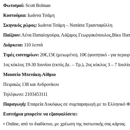
Φωτισμοί:
Scott Bolman
Κοστούμια:
Ιωάννα Τσάμη
Σκηνικός χώρος:
Ιωάννα Τσάμη – Νατάσα Τριανταφύλλη
Παίζουν:
Λένα Παπαληγούρα, Λάζαρος Γεωργακόπουλος,Βίκυ Παπα
Διάρκεια:
110 λεπτά
Τιμές εισιτηρίων:
20€,15€ (μειωμένο), 10€ (φοιτητικό - για περιο
1ος κύκλος 19-30 Ιουνίου (εκτός Δε. – Τρ.), 2ος κύκλος 3 – 7 Ιουλί
Μουσείο Μπενάκη-Αίθριο
Πειραιώς 138 και Ανδρονίκου
Τηλέφωνο: 2103453111
Παραγωγή:
Εταιρεία Λυκόφως σε συμπαραγωγή με το Ελληνικό Φ
Εισιτήρια μπορείτε να εξασφαλίσετε:
• Online, από το διαδίκτυο, με χρέωση της πιστωτικής σας κάρτας