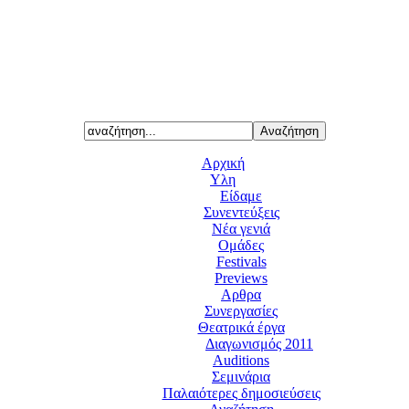
Αρχική
Υλη
Είδαμε
Συνεντεύξεις
Νέα γενιά
Ομάδες
Festivals
Previews
Αρθρα
Συνεργασίες
Θεατρικά έργα
Διαγωνισμός 2011
Auditions
Σεμινάρια
Παλαιότερες δημοσιεύσεις