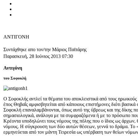
ΑΝΤΙΓΟΝΗ
Συντάχθηκε απο τον/την Μάριος Παϊτάρης
Παρασκευή, 28 Ιούνιος 2013 07:30
Αντιγόνη
του Σοφοκλή
Ο Σοφοκλής αντλεί τα θέματα του αποκλειστικά από τους ηρωικούς 
έπος Θηβαΐς αμφισβητείται από κάποιους επιστήμονες διότι βασικά 
Σοφοκλή επαναλαμβάνονται, όπως αυτό της ύβρεως και της δίκης πο
σημασιολογικά, ανάλογα με τα συμφραζόμενα ή με το πρόσωπο που ε
Κρέοντα υποδηλώνει τους νόμους της πόλης που ο ίδιος ως άρχων, θ
νόμους. Η σύγκρουση των δύο αυτών θέσεων, γεννά το δράμα. Το «σ
ερμηνεύεται από τον μάντη Τειρεσία ως υπέρβαση των θείων νόμων η