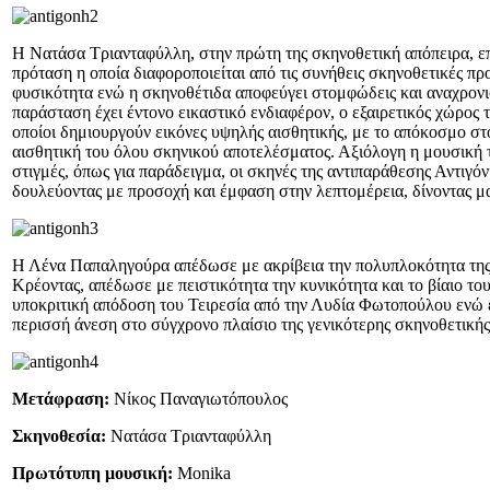
Η Νατάσα Τριανταφύλλη, στην πρώτη της σκηνοθετική απόπειρα, επιλ
πρόταση η οποία διαφοροποιείται από τις συνήθεις σκηνοθετικές πρ
φυσικότητα ενώ η σκηνοθέτιδα αποφεύγει στομφώδεις και αναχρονισ
παράσταση έχει έντονο εικαστικό ενδιαφέρον, ο εξαιρετικός χώρος
οποίοι δημιουργούν εικόνες υψηλής αισθητικής, με το απόκοσμο στ
αισθητική του όλου σκηνικού αποτελέσματος. Αξιόλογη η μουσική
στιγμές, όπως για παράδειγμα, οι σκηνές της αντιπαράθεσης Αντιγό
δουλεύοντας με προσοχή και έμφαση στην λεπτομέρεια, δίνοντας μ
Η Λένα Παπαληγούρα απέδωσε με ακρίβεια την πολυπλοκότητα της 
Κρέοντας, απέδωσε με πειστικότητα την κυνικότητα και το βίαιο το
υποκριτική απόδοση του Τειρεσία από την Λυδία Φωτοπούλου ενώ 
περισσή άνεση στο σύγχρονο πλαίσιο της γενικότερης σκηνοθετική
Μετάφραση:
Νίκος Παναγιωτόπουλος
Σκηνοθεσία:
Νατάσα Τριανταφύλλη
Πρωτότυπη μουσική:
Monika