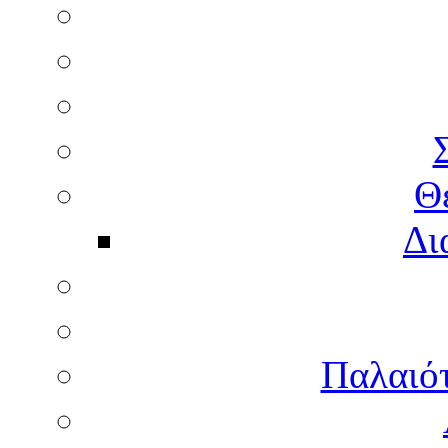
Θ
Δι
Παλαιότ