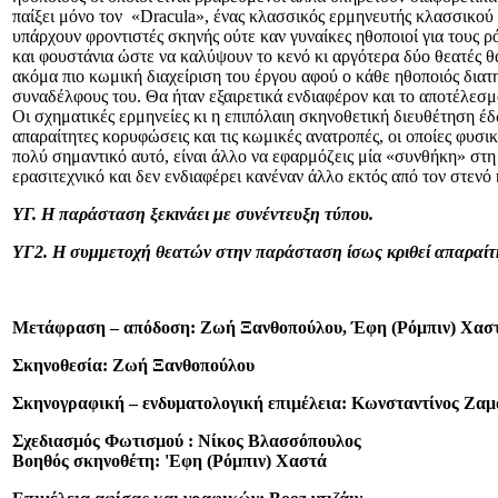
παίξει μόνο τον «Dracula», ένας κλασσικός ερμηνευτής κλασσικού
υπάρχουν φροντιστές σκηνής ούτε καν γυναίκες ηθοποιοί για τους 
και φουστάνια ώστε να καλύψουν το κενό κι αργότερα δύο θεατές θα
ακόμα πιο κωμική διαχείριση του έργου αφού ο κάθε ηθοποιός διατηρ
συναδέλφους του. Θα ήταν εξαιρετικά ενδιαφέρον και το αποτέλεσμ
Οι σχηματικές ερμηνείες κι η επιπόλαιη σκηνοθετική διευθέτηση έ
απαραίτητες κορυφώσεις και τις κωμικές ανατροπές, οι οποίες φυσικ
πολύ σημαντικό αυτό, είναι άλλο να εφαρμόζεις μία «συνθήκη» στη
ερασιτεχνικό και δεν ενδιαφέρει κανέναν άλλο εκτός από τον στεν
ΥΓ. Η παράσταση ξεκινάει με συνέντευξη τύπου.
ΥΓ2. Η συμμετοχή θεατών στην παράσταση ίσως κριθεί απαραίτ
Μετάφραση – απόδοση: Ζωή Ξανθοπούλου, Έφη (Ρόμπιν) Χασ
Σκηνοθεσία: Ζωή Ξανθοπούλου
Σκηνογραφική – ενδυματολογική επιμέλεια: Κωνσταντίνος Ζα
Σχεδιασμός Φωτισμού : Νίκος Βλασσόπουλος
Βοηθός σκηνοθέτη: 'Εφη (Ρόμπιν) Χαστά