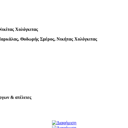
Νικίτας Χολόγκιτας
 Μαρκάλας, Θοδωρής Σμέρος, Νικήτας Χολόγκιτας
έργων & ατέλειες