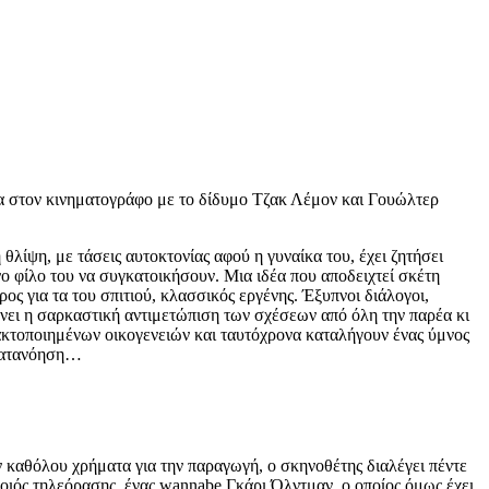
ία στον κινηματογράφο με το δίδυμο Τζακ Λέμον και Γουώλτερ
θλίψη, με τάσεις αυτοκτονίας αφού η γυναίκα του, έχει ζητήσει
νο φίλο του να συγκατοικήσουν. Μια ιδέα που αποδειχτεί σκέτη
ς για τα του σπιτιού, κλασσικός εργένης. Έξυπνοι διάλογοι,
ένει η σαρκαστική αντιμετώπιση των σχέσεων από όλη την παρέα κι
ακτοποιημένων οικογενειών και ταυτόχρονα καταλήγουν ένας ύμνος
ν κατανόηση…
 καθόλου χρήματα για την παραγωγή, ο σκηνοθέτης διαλέγει πέντε
ποιός τηλεόρασης, ένας
wannabe
Γκάρι Όλντμαν, ο οποίος όμως έχει