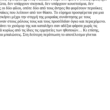
ώτα, δεν υπάρχουν σκηνικά, δεν υπάρχουν κουστούμια, δεν
 οι δύο φίλοι, οπότε δύο από τους άντρες θα φορέσουν περούκες
ναίκες που λείπουν από τον θίασο. Το εύρημα προσφέρεται για μια
ασκήσει μέχρι την στιγμή της μοιραίας συνάντησης με τους
ναν στους ρόλους τους και τους προσέδιδαν όγκο και περιεχόμενο.
ει το χιούμορ της και καταλήγει σαν αδέξια φάρσα χωρίς τις
ά κυρίως από τις ίδιες τις ερμηνείες των ηθοποιών… Κι επίσης,
 τα μπαλώσεις. Στη δεύτερη περίπτωση το αποτέλεσμα γίνεται