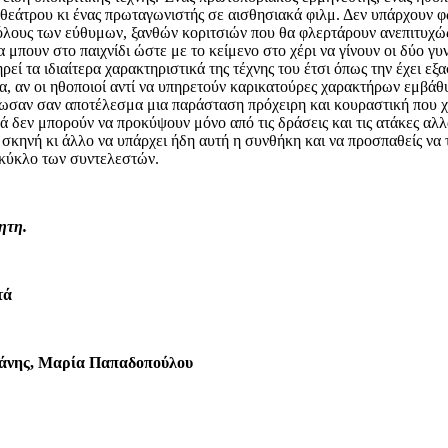
 θεάτρου κι ένας πρωταγωνιστής σε αισθησιακά φιλμ. Δεν υπάρχουν φ
ρόλους των εύθυμων, ξανθών κοριτσιών που θα φλερτάρουν ανεπιτυχώς
 μπουν στο παιχνίδι ώστε με το κείμενο στο χέρι να γίνουν οι δύο γυ
εί τα ιδιαίτερα χαρακτηριστικά της τέχνης του έτσι όπως την έχει εξ
α, αν οι ηθοποιοί αντί να υπηρετούν καρικατούρες χαρακτήρων εμβάθυ
δωσαν σαν αποτέλεσμα μια παράσταση πρόχειρη και κουραστική που χάν
ά δεν μπορούν να προκύψουν μόνο από τις δράσεις και τις ατάκες αλλ
 σκηνή κι άλλο να υπάρχει ήδη αυτή η συνθήκη και να προσπαθείς να
ό κύκλο των συντελεστών.
ητη.
τά
μάνης, Μαρία Παπαδοπούλου