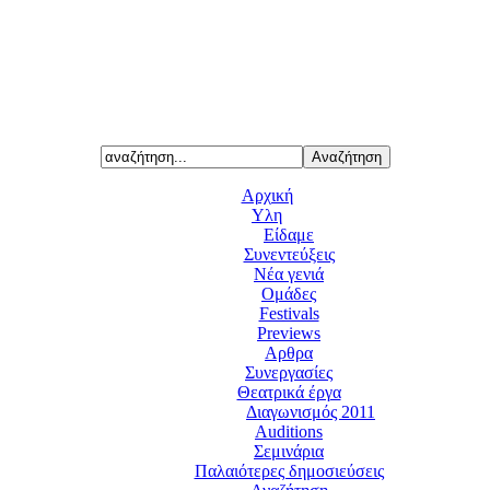
Αρχική
Υλη
Είδαμε
Συνεντεύξεις
Νέα γενιά
Ομάδες
Festivals
Previews
Αρθρα
Συνεργασίες
Θεατρικά έργα
Διαγωνισμός 2011
Auditions
Σεμινάρια
Παλαιότερες δημοσιεύσεις