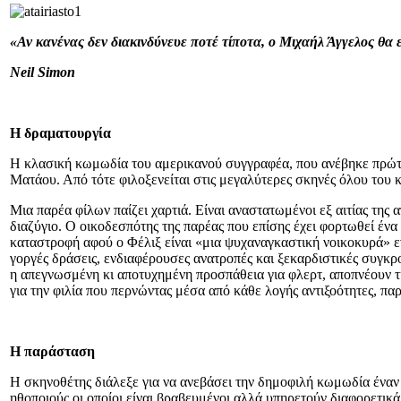
«Αν κανένας δεν διακινδύνευε ποτέ τίποτα, ο Μιχαήλ Άγγελος θα 
Neil Simon
Η δραματουργία
Η κλασική κωμωδία του αμερικανού συγγραφέα, που ανέβηκε πρώτη 
Ματάου. Από τότε φιλοξενείται στις μεγαλύτερες σκηνές όλου του 
Μια παρέα φίλων παίζει χαρτιά. Είναι αναστατωμένοι εξ αιτίας της 
διαζύγιο. Ο οικοδεσπότης της παρέας που επίσης έχει φορτωθεί ένα
καταστροφή αφού ο Φέλιξ είναι «μια ψυχαναγκαστική νοικοκυρά» ενώ
γοργές δράσεις, ενδιαφέρουσες ανατροπές και ξεκαρδιστικές συγκρ
η απεγνωσμένη κι αποτυχημένη προσπάθεια για φλερτ, αποπνέουν τ
για την φιλία που περνώντας μέσα από κάθε λογής αντιξοότητες, πα
Η παράσταση
Η σκηνοθέτης διάλεξε για να ανεβάσει την δημοφιλή κωμωδία έναν 
ηθοποιούς οι οποίοι είναι βραβευμένοι αλλά υπηρετούν διαφορετικά