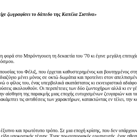
είχε ζωγραφίσει το δάπεδο της Καπέλα Σιστίνα»
φορά στο Μπρόντγουεη τη δεκαετία του '70 κι έγινε μεγάλη επιτυχ
κόσμου.
απουσίας του Φέλιξ, που έρχεται καθυστερημένος και βουτηγμένος στη 
 διαζύγιο μένει μόνος σε οκτώ δωμάτια και προτείνει στον απελπισμέ
 ο φίλος του, ένας υπερβολικά ακατάστατος κι εκνευριστικά αδιάφορο
ούσεις ακολουθούν. Οι περιπέτειες των δύο ζωντοχήρων αλλά κι εν γ
ην αίσθηση της παρακμής μιας εποχής ευτυχισμένων ζευγαριών και τ
ρακάμπτει τις αντιθέσεις των χαρακτήρων, κατακτώντας εν τέλει, τη
έξυπνο και πρωτότυπο τρόπο. Σε μια εποχή κρίσης, που δεν υπάρχουν
 είδη υποκριτικής τέχνης. Ένας πρωτοποριακός ερμηνευτής, ένας ηθο