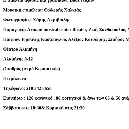
Επιμέλεια αφίσας και γραφικών: Booz ντιζάιν
Μουσική επιμέλεια: Θοδωρής Χαλκιάς
Φωτογραφίες: Χάρης Ακριβιάδης
Παραγωγή: Armani musical center theater, Ζωή Ξανθοπούλου, 
Παίζουν: Ιορδάνης Κασάπογλου, Αλέξιος Κοτσώρης, Σταύρος
Θέατρο Αλκμήνη
Αλκμήνης 8-12
(Σταθμός μετρό Κεραμεικός)
Πετράλωνα
Τηλέφωνο: 210 342 8650
Εισιτήριο : 12€ κανονικό , 8€ φοιτητικό & άνω των 65 & 5€ αν
Σάββατο στις 18:30& Κυριακή στις 21:30