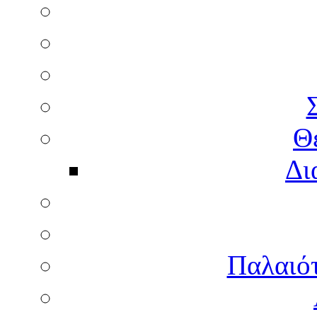
Θ
Δι
Παλαιότ